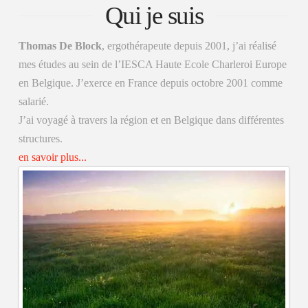
Qui je suis
Thomas De Block
, ergothérapeute depuis 2001, j’ai réalisé
mes études au sein de l’IESCA Haute Ecole Charleroi Europe
en Belgique. J’exerce en France depuis octobre 2001 comme
salarié.
J’ai voyagé à travers la région et en Belgique dans différentes
structures.
en savoir plus...